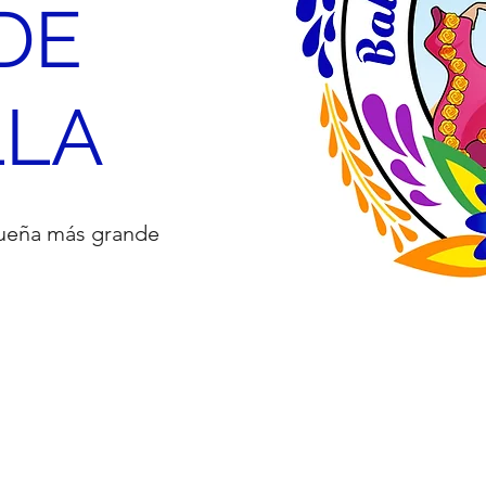
DE
LLA
equeña más grande