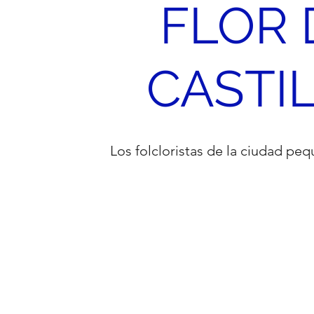
FLOR 
CASTI
Los folcloristas de la ciudad p